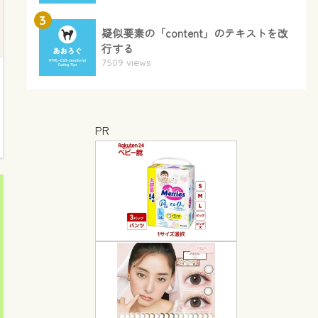
3
疑似要素の「content」のテキストを改
行する
7509 views
PR