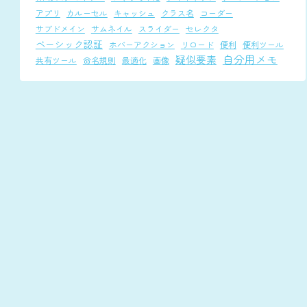
アプリ
カルーセル
キャッシュ
クラス名
コーダー
サブドメイン
サムネイル
スライダー
セレクタ
ベーシック認証
ホバーアクション
リロード
便利
便利ツール
自分用メモ
疑似要素
共有ツール
命名規則
最適化
画像