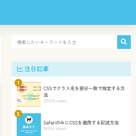
注目記事
1
CSSでクラス名を部分一致で指定する方
法
29359 views
2
SafariのみにCSSを適用する記述方法
18555 views