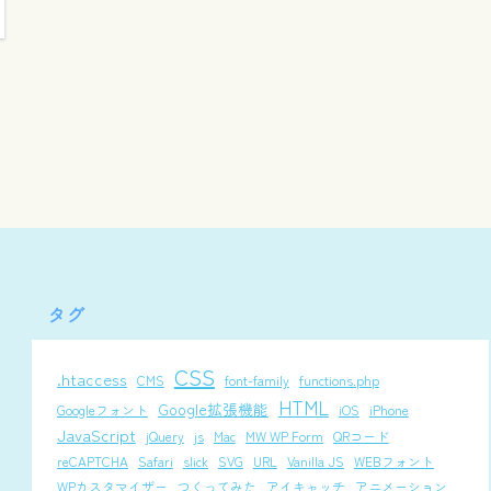
タグ
CSS
.htaccess
CMS
font-family
functions.php
HTML
Google拡張機能
Googleフォント
iOS
iPhone
JavaScript
jQuery
js
Mac
MW WP Form
QRコード
reCAPTCHA
Safari
slick
SVG
URL
Vanilla JS
WEBフォント
WPカスタマイザー
つくってみた
アイキャッチ
アニメーション