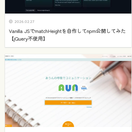
2026.02.27
Vanilla JSでmatchHeightを自作してnpm公開してみた
【jQuery不使用】