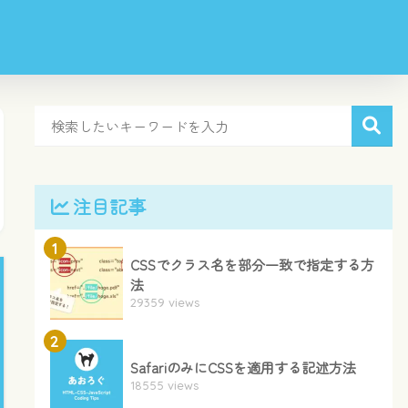
注目記事
1
CSSでクラス名を部分一致で指定する方
法
29359 views
2
SafariのみにCSSを適用する記述方法
18555 views