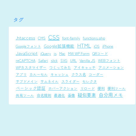
タグ
CSS
.htaccess
CMS
font-family
functions.php
HTML
Google拡張機能
Googleフォント
iOS
iPhone
JavaScript
jQuery
js
Mac
MW WP Form
QRコード
reCAPTCHA
Safari
slick
SVG
URL
Vanilla JS
WEBフォント
WPカスタマイザー
つくってみた
アイキャッチ
アニメーション
アプリ
カルーセル
キャッシュ
クラス名
コーダー
サブドメイン
サムネイル
スライダー
セレクタ
ベーシック認証
ホバーアクション
リロード
便利
便利ツール
自分用メモ
疑似要素
共有ツール
命名規則
最適化
画像