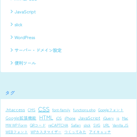
JavaScript
slick
WordPress
サーバー・ドメイン設定
便利ツール
タグ
CSS
.htaccess
CMS
font-family
functions.php
Googleフォント
HTML
JavaScript
Google拡張機能
iOS
iPhone
jQuery
js
Mac
MW WP Form
QRコード
reCAPTCHA
Safari
slick
SVG
URL
Vanilla JS
WEBフォント
WPカスタマイザー
つくってみた
アイキャッチ