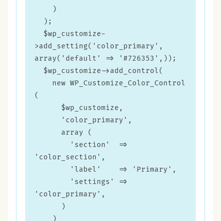
    )

  );

  $wp_customize-
>add_setting('color_primary', 
array('default' => '#726353',));

  $wp_customize->add_control(

    new WP_Customize_Color_Control 
(

      $wp_customize,

      'color_primary',

      array (

        'section'  => 
'color_section',

        'label'    => 'Primary',

        'settings' => 
'color_primary',

      )

    )
