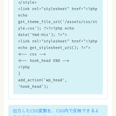
</style>

<link rel="stylesheet" href="<?php 
echo 
get_theme_file_uri('/assets/css/st
yle.css'); ?>?<?php echo 
date('Ymd-His'); ?>">

<link rel="stylesheet" href="<?php 
echo get_stylesheet_uri(); ?>">

<!-- css -->

<!-- hook_head END -->

<?php

}

add_action('wp_head', 
'hook_head');
出力したCSS変数を、CSS内で反映できるよ