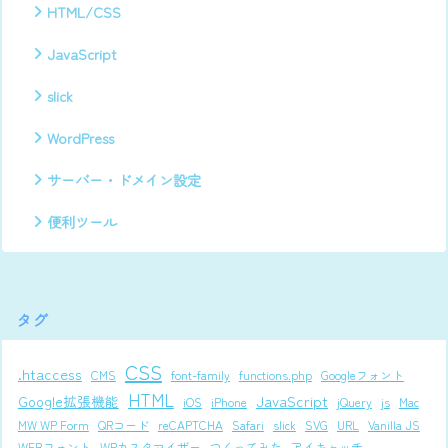
HTML/CSS
JavaScript
slick
WordPress
サーバー・ドメイン設定
便利ツール
タグ
CSS
.htaccess
CMS
font-family
functions.php
Googleフォント
HTML
JavaScript
Google拡張機能
iOS
iPhone
jQuery
js
Mac
MW WP Form
QRコード
reCAPTCHA
Safari
slick
SVG
URL
Vanilla JS
WEBフォント
WPカスタマイザー
つくってみた
アイキャッチ