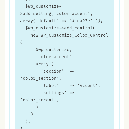
  $wp_customize-
>add_setting('color_accent', 
array('default' => '#cca97e',));

  $wp_customize->add_control(

    new WP_Customize_Color_Control 
(

      $wp_customize,

      'color_accent',

      array (

        'section'  => 
'color_section',

        'label'    => 'Accent',

        'settings' => 
'color_accent',

      )

    )

  );

}
