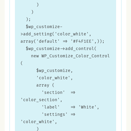
      )

    )

  );

  $wp_customize-
>add_setting('color_white', 
array('default' => '#F4F1EE',));

  $wp_customize->add_control(

    new WP_Customize_Color_Control 
(

      $wp_customize,

      'color_white',

      array (

        'section'  => 
'color_section',

        'label'    => 'White',

        'settings' => 
'color_white',

      )
