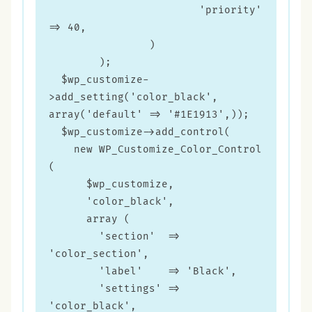
			'priority' 
=> 40,

		)

	);

  $wp_customize-
>add_setting('color_black', 
array('default' => '#1E1913',));

  $wp_customize->add_control(

    new WP_Customize_Color_Control 
(

      $wp_customize,

      'color_black',

      array (

        'section'  => 
'color_section',

        'label'    => 'Black',

        'settings' => 
'color_black',
