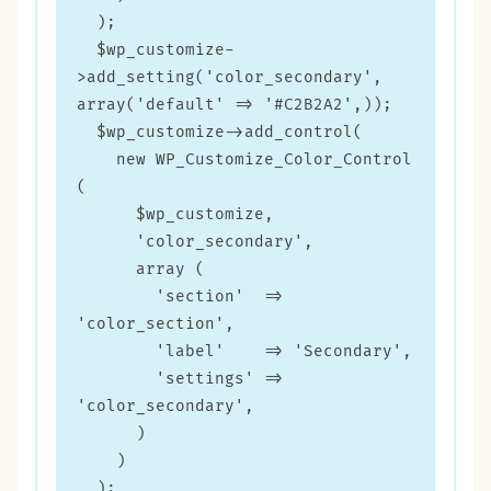
  );

  $wp_customize-
>add_setting('color_secondary', 
array('default' => '#C2B2A2',));

  $wp_customize->add_control(

    new WP_Customize_Color_Control 
(

      $wp_customize,

      'color_secondary',

      array (

        'section'  => 
'color_section',

        'label'    => 'Secondary',

        'settings' => 
'color_secondary',

      )

    )

  );
